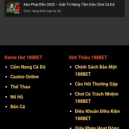
Cho
2025
Kèo Phạt Đền 2025 – Giải Trí Nâng Tầm Dân Chơi Cá Độ
Chính
Đánh
Người
Xác
Xóc
Mới
Chức năng bình luận bị tắt
ở
–
Đĩa
Kèo
Tìm
2025
Phạt
Hiểu
–
Đền
Thông
Những
2025
Tin
Tuyệt
–
Mới
Chiêu
Giải
Bất
Trí
Bại
Nâng
Tầm
Game Hot 188BET
Giới Thiệu 188BET
Dân
Chơi
Cẩm Nang Cá Độ
Chính Sách Bảo Mật
Cá
188BET
Độ
Casino Online
Câu Hỏi Thường Gặp
Thể Thao
Chơi Có Trách Nhiệm
Nổ Hũ
188BET
Bắn Cá
Điều Khoản Điều Kiện
188BET
Giấy Phép Hoạt Động