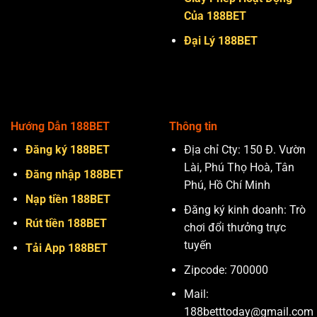
Của 188BET
Đại Lý 188BET
Hướng Dẫn 188BET
Thông tin
Đăng ký 188BET
Địa chỉ Cty: 150 Đ. Vườn
Lài, Phú Thọ Hoà, Tân
Đăng nhập 188BET
Phú, Hồ Chí Minh
Nạp tiền 188BET
Đăng ký kinh doanh: Trò
Rút tiền 188BET
chơi đổi thưởng trực
tuyến
Tải App 188BET
Zipcode: 700000
Mail:
188betttoday@gmail.com