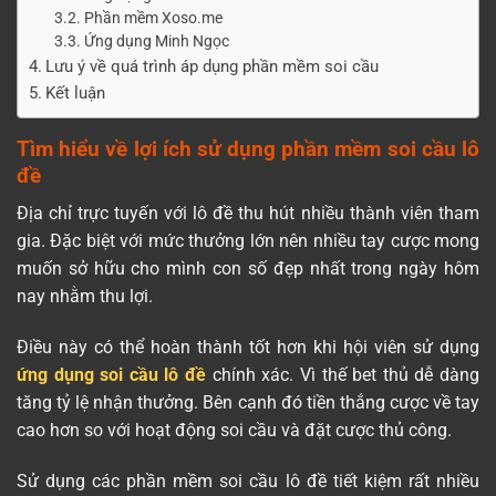
Phần mềm Xoso.me
Ứng dụng Minh Ngọc
Lưu ý về quá trình áp dụng phần mềm soi cầu
Kết luận
Tìm hiểu về lợi ích sử dụng phần mềm soi cầu lô
đề
Địa chỉ trực tuyến với lô đề thu hút nhiều thành viên tham
gia. Đặc biệt với mức thưởng lớn nên nhiều tay cược mong
muốn sở hữu cho mình con số đẹp nhất trong ngày hôm
nay nhằm thu lợi.
Điều này có thể hoàn thành tốt hơn khi hội viên sử dụng
ứng dụng soi cầu lô đề
chính xác. Vì thế bet thủ dễ dàng
tăng tỷ lệ nhận thưởng. Bên cạnh đó tiền thắng cược về tay
cao hơn so với hoạt động soi cầu và đặt cược thủ công.
Sử dụng các phần mềm soi cầu lô đề tiết kiệm rất nhiều