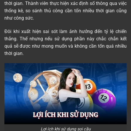
thời gian. Thành viên thực hiện xác định số thông qua việc
thống kê, so sánh thủ công cần tốn nhiều thời gian cũng
như công sức.
Đôi khi xuất hiện sai sót làm ảnh hưởng đến tỷ lệ chiến
thắng. Thế nhưng nếu sử dụng phần này chắc chắn kết
quả sẽ được như mong muốn và không cần tốn quá nhiều
thời gian.
Lợi ích khi sử dụng soi cầu