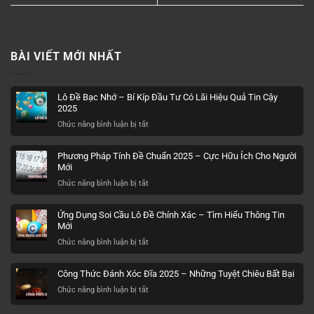
BÀI VIẾT MỚI NHẤT
Lô Đề Bạc Nhớ – Bí Kíp Đầu Tư Có Lãi Hiệu Quả Tin Cậy
2025
Chức năng bình luận bị tắt
ở
Lô
Đề
Phương Pháp Tính Đề Chuẩn 2025 – Cực Hữu Ích Cho Người
Bạc
Mới
Nhớ
Chức năng bình luận bị tắt
ở
–
Phương
Bí
Pháp
Kíp
Ứng Dụng Soi Cầu Lô Đề Chính Xác – Tìm Hiểu Thông Tin
Tính
Đầu
Mới
Đề
Tư
Chức năng bình luận bị tắt
ở
Chuẩn
Có
Ứng
2025
Lãi
Dụng
–
Hiệu
Công Thức Đánh Xóc Đĩa 2025 – Những Tuyệt Chiêu Bất Bại
Soi
Cực
Quả
Chức năng bình luận bị tắt
Cầu
ở
Hữu
Tin
Lô
Công
Ích
Cậy
Đề
Thức